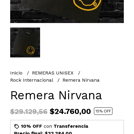
Inicio
REMERAS UNISEX
Rock Internacional
Remera Nirvana
Remera Nirvana
$24.760,00
$29.129,56
15
% OFF
10% OFF
con
Transferencia
Precio final:
$22.284,00