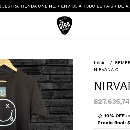
UESTRA TIENDA ONLINE! • ENVÍOS A TODO EL PAÍS • DE 4 
Inicio
REMER
NIRVANA C
NIRVA
$27.635,74
10% OFF
c
Precio final:
$