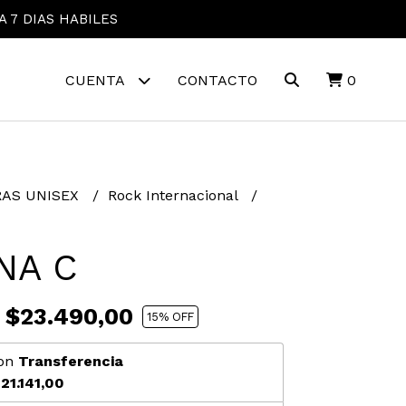
A 7 DIAS HABILES
CUENTA
CONTACTO
0
AS UNISEX
Rock Internacional
NA C
$23.490,00
15
% OFF
on
Transferencia
21.141,00