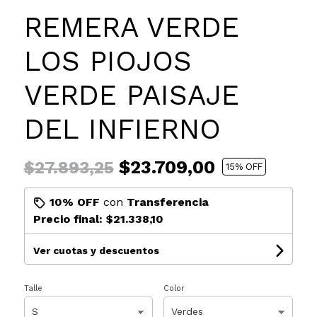
REMERA VERDE
LOS PIOJOS
VERDE PAISAJE
DEL INFIERNO
$23.709,00
$27.893,25
15
% OFF
10% OFF
con
Transferencia
Precio final:
$21.338,10
Ver cuotas y descuentos
Talle
Color