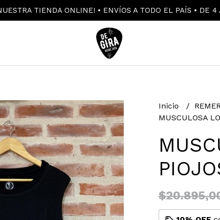
UESTRA TIENDA ONLINE! • ENVÍOS A TODO EL PAÍS • DE 4 
Inicio
REMER
MUSCULOSA LO
MUSC
PIOJO
$20.895,0
10% OFF
c